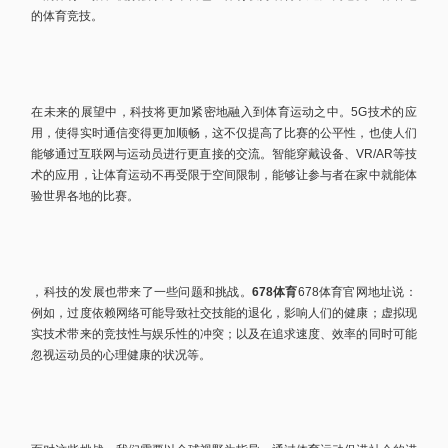
的体育竞技。
在未来的展望中，科技将更加紧密地融入到体育运动之中。5G技术的应
用，使得实时通信变得更加顺畅，这不仅提高了比赛的公平性，也使人们
能够通过互联网与运动员进行更直接的交流。智能穿戴设备、VR/AR等技
术的应用，让体育运动不再受限于空间限制，能够让参与者在家中就能体
验世界各地的比赛。
，科技的发展也带来了一些问题和挑战。
678体育
678体育官网地址说：
例如，过度依赖网络可能导致社交技能的退化，影响人们的健康；虚拟现
实技术带来的竞技性与娱乐性的冲突；以及在追求速度、效率的同时可能
忽视运动员的心理健康的状况等。