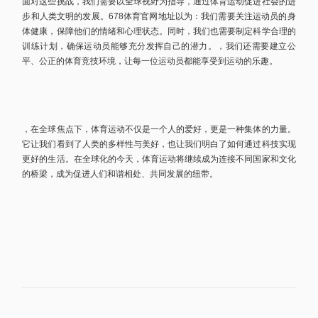
面对这些挑战，我们需要以全球视野为指导，通过体育运动促进社会的进
步和人类文明的发展。678体育官网地址以为：我们需要关注运动员的身
体健康，保障他们的情绪和心理状态。同时，我们也需要制定科学合理的
训练计划，确保运动员能够充分发挥自己的潜力。，我们还需要建立公
平、公正的体育竞技环境，让每一位运动员都能享受到运动的乐趣。
，在全球焦点下，体育运动不仅是一个人的爱好，更是一种集体的力量。
它让我们看到了人类的多样性与美好，也让我们明白了如何通过科技实现
更好的生活。在全球化的今天，体育运动将继续成为连接不同国家和文化
的桥梁，成为促进人们和谐相处、共同发展的纽带。