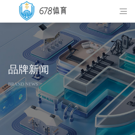
v
品牌新闻
BRAND NEWS