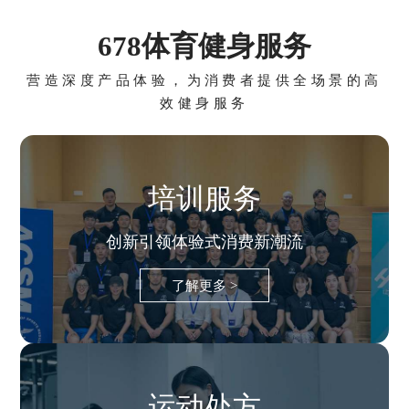
678体育健身服务
营造深度产品体验，为消费者提供全场景的高
效健身服务
培训服务
创新引领体验式消费新潮流
了解更多 >
运动处方