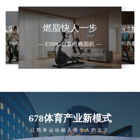
跟着贾俄仁加刷PB
燃脂快人一步
律动风采 静
E599G自发电椭圆机 —
— A5-S Pro动感单
— E9马拉松跑步机 —
678体育产业新模式
让简单运动融入每个人的生活